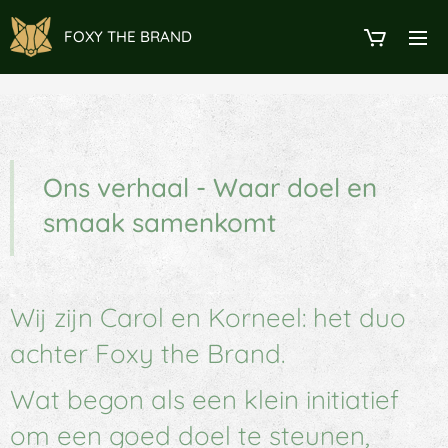
FOXY THE BRAND
Ons verhaal - Waar doel en
smaak samenkomt
Wij zijn Carol en Korneel: het duo
achter Foxy the Brand.
Wat begon als een klein initiatief
om een goed doel te steunen,